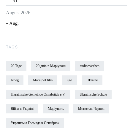
31
August 2026
« Aug.
TAGS
20 Tage
20 днів в Маріуполі
audiomärchen
Krieg
Mariupol film
ugo
Ukraine
Ukrainische Gemeinde Osnabrück e.V.
Ukrainische Schule
Війна в Україні
Маріуполь
Мстислав Чернов
Українська Громада в Оснабрюк