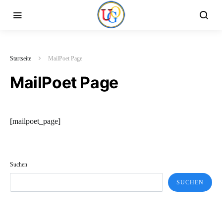
Startseite
MailPoet Page
MailPoet Page
[mailpoet_page]
Suchen
SUCHEN