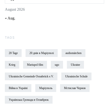
August 2026
« Aug.
TAGS
20 Tage
20 днів в Маріуполі
audiomärchen
Krieg
Mariupol film
ugo
Ukraine
Ukrainische Gemeinde Osnabrück e.V.
Ukrainische Schule
Війна в Україні
Маріуполь
Мстислав Чернов
Українська Громада в Оснабрюк